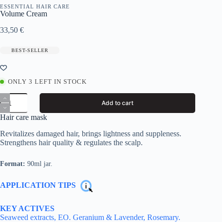
ESSENTIAL HAIR CARE
Volume Cream
33,50
€
BEST-SELLER
ONLY 3 LEFT IN STOCK
Volume
Add to cart
Cream
quantity
Hair care mask
Revitalizes damaged hair, brings lightness and suppleness.
Strengthens hair quality & regulates the scalp.
Format:
90ml jar.
APPLICATION TIPS
KEY ACTIVES
Seaweed extracts, EO. Geranium & Lavender, Rosemary.