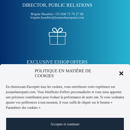
DIRECTOR, PUBLIC RELATIONS
Brigitte Humblot +33 (0)6 72 76 27 66
brigitte.humblot@josianelaureparis.com
EXCLUSIVE ESHOP OFFERS
POLITIQUE EN MATIÈRE DE
Subscribe to our free newsletter and receive a 10% off coupon!
COOKIES
En choisissant d'accepter tous les cookies, vous enrichissez votre expérience sur
Pour recevoir votre coupon
josianelaureparis.com. Vous bénéficiez d'offres personnalisées et vous nous apportez
une précieuse contribution pour évaluer la performance de notre site. Si vous souhaitez
ajuster vos préférences à tout moment, il vous suffit de cliquer sur le bouton «
Paramètres des cookies ».
en cliquant sur le bouton, vous acceptez notre politique de
confidentialité.
Accepter et continuer
OBTENIR -10% DE RÉDUCTION