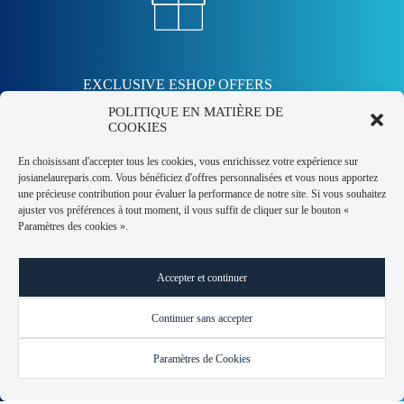
EXCLUSIVE ESHOP OFFERS
POLITIQUE EN MATIÈRE DE
Subscribe to our free newsletter and receive a 10% off coupon!
COOKIES
En choisissant d'accepter tous les cookies, vous enrichissez votre expérience sur
Pour recevoir votre coupon
josianelaureparis.com. Vous bénéficiez d'offres personnalisées et vous nous apportez
une précieuse contribution pour évaluer la performance de notre site. Si vous souhaitez
ajuster vos préférences à tout moment, il vous suffit de cliquer sur le bouton «
Paramètres des cookies ».
en cliquant sur le bouton, vous acceptez notre politique de
confidentialité.
Accepter et continuer
OBTENIR -10% DE RÉDUCTION
Continuer sans accepter
Paramètres de Cookies
General Terms and Conditions of Use and Sale
Contact us