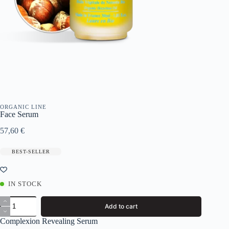
ORGANIC LINE
Face Serum
57,60
€
BEST-SELLER
IN STOCK
Face
Add to cart
Serum
quantity
Complexion Revealing Serum