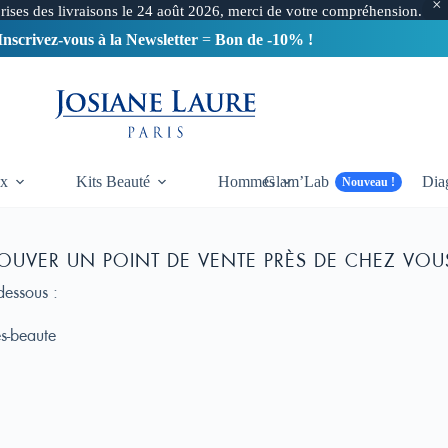
Livraison France Offerte à partir de 100€
prises des livraisons le 24 août 2026, merci de votre compréhension.
Inscrivez-vous à la Newsletter
=
Bon de -10% !
Port Gratuit Belgique et Suisse > 190€
x
Kits Beauté
Hommes
Glam’Lab
Dia
Nouveau !
OUVER UN POINT DE VENTE PRÈS DE CHEZ VOU
dessous :
s-beaute