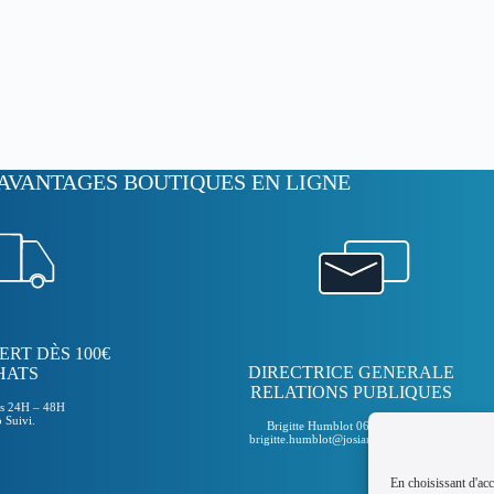
AVANTAGES BOUTIQUES EN LIGNE
ERT DÈS 100€
DIRECTRICE GENERALE
HATS
RELATIONS PUBLIQUES
us 24H – 48H
 Suivi.
Brigitte Humblot 06 72 76 27 66
brigitte.humblot@josianelaureparis.com
En choisissant d'acc